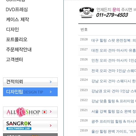
번호
23528
대구 힐링 스팟 완전정복: 
23527
대전 오피·건마·마사지·유흥
23526
인천 오피·건마·마사지·1인
23525
전국 오피·건마·1인샵·스웨
23524
강남 오피·건마·스웨디시 한
23523
강남권 오피·건마·1인샵·스
23522
강남 맞춤 힐링 & 프리미엄 
23521
서울 강북 힐링 업소 완벽
23520
광주 프리미엄 힐링 & 마사지
23519
울산 힐링 완벽 가이드, ‘