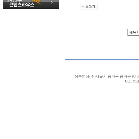
상록영상(주)서울시 송파구 송파동 98-33번지 
COPYRI