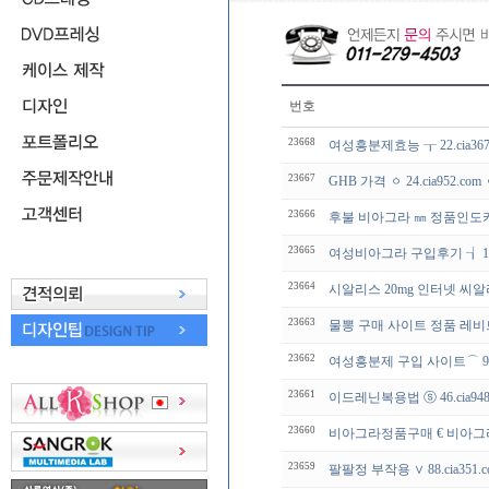
번호
23668
여성흥분제효능 ┰ 22.cia36
23667
GHB 가격 ㆁ 24.cia952.
23666
후불 비아그라 ㎜ 정품인도
23665
여성비아그라 구입후기 ┧ 17.c
23664
시알리스 20mg 인터넷 씨알
23663
물뽕 구매 사이트 정품 레비
23662
여성흥분제 구입 사이트⌒ 95.c
23661
이드레닌복용법 ⓢ 46.cia94
23660
비아그라정품구매 € 비아그라
23659
팔팔정 부작용 ∨ 88.cia351