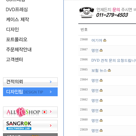
번호
23668
여기여
23667
명언
23666
DVD 견적 문의 요청드립니
23665
보험 뉴스
23664
명언
23663
명언
23662
명언
23661
명언
23660
명언
23659
명언