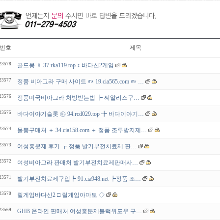
번호
제목
23578
골드몽 ♗ 37.rka119.top ↕ 바다신2게임
23577
정품 비아그라 구매 사이트 ㅩ 19.cia565.com ㅩ …
23576
정품미국비아그라 처방받는법 ┝ 씨알리스구…
23575
바다이야기슬롯 ㉵ 94.rcd029.top ╊ 바다이야기…
23574
물뽕구매처 ＋ 34.cia158.com ＋ 정품 조루방지제…
23573
여성흥분제 후기 ┏ 정품 발기부전치료제 판…
23572
여성비아그라 판매처 발기부전치료제판매사…
23571
발기부전치료제구입┡ 91.cia948.net ┡정품 조…
23570
릴게임바다신2 □ 릴게임야마토 ◇
23569
GHB 온라인 판매처 여성흥분제블랙위도우 구…