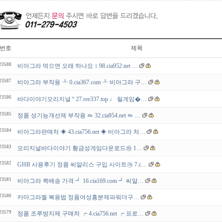
번호
제목
23588
비아그라 먹으면 오래 하나요 ↕ 98.cia952.net …
23587
비아그라 부작용 ┸ 0.cia367.com ┸ 비아그라 구…
23586
바다이야기오리지널 º 27.ree337.top ♩ 릴게임�…
23585
정품 성기능개선제 부작용 ㅰ 32.cia954.net ㅰ …
23584
비아그라판매처 ◈ 43.cia756.net ◈ 비아그라 처…
23583
오리지널바다이야기 황금성게임다운로드㉻ 1…
23582
GHB 사용후기 정품 씨알리스 구입 사이트㉪ 7.c…
23581
비아그라 퀵배송 가격 ┛ 16.cia169.com ┛ 씨알…
23580
카마그라젤 복용법 정품여성흥분제파워더구…
23579
정품 조루방지제 구매처 ┍ 4.cia756.net ┍ 프로…