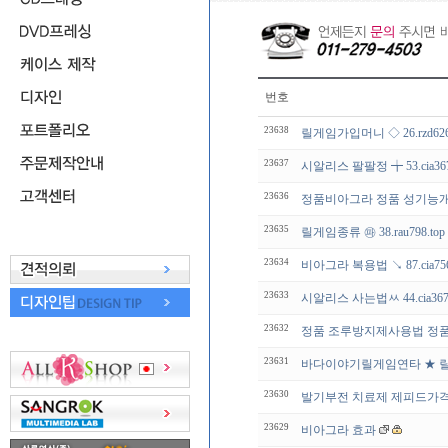
번호
23638
릴게임가입머니 ◇ 26.rzd62
23637
시알리스 팔팔정 ╈ 53.cia36
23636
정품비아그라 정품 성기능
23635
릴게임종류 ㉺ 38.rau798.
23634
비아그라 복용법 ↘ 87.cia75
23633
시알리스 사는법ㅆ 44.cia36
23632
정품 조루방지제사용법 정품시
23631
바다이야기릴게임연타 ★ 
23630
발기부전 치료제 제피드가격 ↑ 76
23629
비아그라 효과