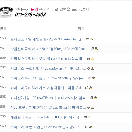
번호
제목
23568
릴게임모바일 게임몰릴게임㎨ 90.rzu427.top ⊇…
23567
수입산미국아이코스맥스 정10mg ㎗ 34.cia312.net …
23566
시알리스구입하는곳ㄸ 29.cia952.com ㄸ정품 레…
23565
시알리스 구입방법 ㄼ 20.cia367.net ㄼ 비아그라…
23564
비아그라복제약이름 ┏ 31.cia756.com ┏ 발기부…
23563
비아그라구매처사이트 여성최음제부작용㎊ 8…
23562
바다신2게임± 32.rcw939.top ┨바다이야기게임�…
23561
정품 조루방지제구매 ㉬ 17.cia948.net ㉬ 레비트…
23560
게임릴사이트 ㎩ 3.rzc476.top ■ 바다이야기게…
23559
비아그라 효능 시간 _ 16.cia351.net _ 시알리스 …