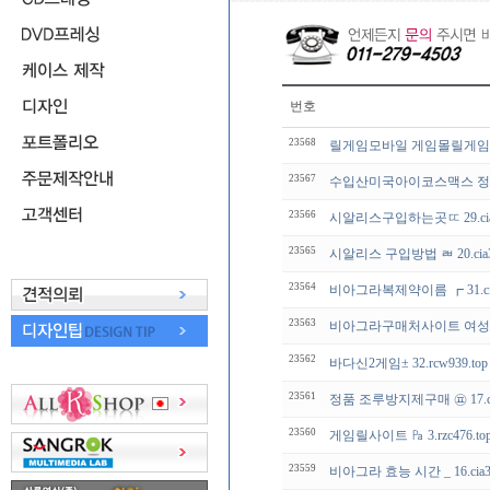
번호
23568
릴게임모바일 게임몰릴게임㎨ 90.
23567
수입산미국아이코스맥스 정10mg ㎗
23566
시알리스구입하는곳ㄸ 29.cia
23565
시알리스 구입방법 ㄼ 20.cia
23564
비아그라복제약이름 ┏ 31.cia
23563
비아그라구매처사이트 여성
23562
바다신2게임± 32.rcw939
23561
정품 조루방지제구매 ㉬ 17.ci
23560
게임릴사이트 ㎩ 3.rzc476.
23559
비아그라 효능 시간 _ 16.cia3