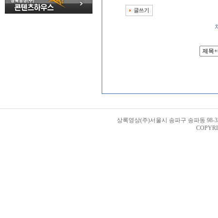
상록영상(주)서울시 송파구 송파동 98-33번지 
COPYRI