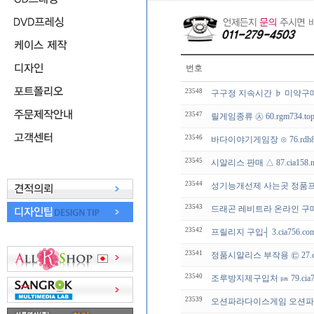
번호
23548
구구정 지속시간 ♭ 미약구
23547
릴게임종류 ㉦ 60.rgm734.
23546
바다이야기게임장 ⊙ 76.rdh8
23545
시알리스 판매 △ 87.cia158.
23544
성기능개선제 사는곳 정품
23543
드래곤 레비트라 온라인 구매처㉨ 
23542
프릴리지 구입┤ 3.cia756
23541
정품시알리스 부작용 ㉢ 27.ci
23540
조루방지제구입처 ㏘ 79.cia7
23539
오션파라다이스게임 오션