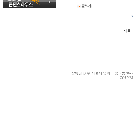
상록영상(주)서울시 송파구 송파동 98-33번지 
COPYRI