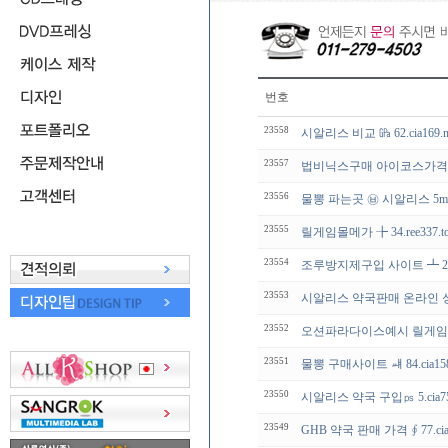
번호
23558
시알리스 비교 ㎬ 62.cia16
23557
법비닉스구매 아이코스가격ㅽ 28.
23556
물뽕 파는곳 ㉥ 시알리스 5m
23555
릴게임몰메가 ╊ 34.ree337
23554
조루방지제구입 사이트 ┻ 29.c
23553
시알리스 약국판매 온라인 
23552
오션파라다이스예시 릴게임몰메가
23551
물뽕 구매사이트 ㆈ 84.cia15
23550
시알리스 약국 구입㎰ 5.cia7
23549
GHB 약국 판매 가격 ∮ 77.ci