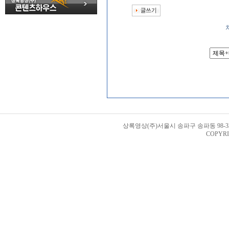
상록영상(주)서울시 송파구 송파동 98-33번지 
COPYRI