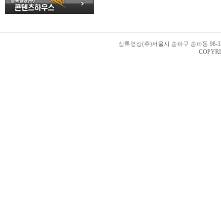
상록영상(주)서울시 송파구 송파동 98-33번지 
COPYRI