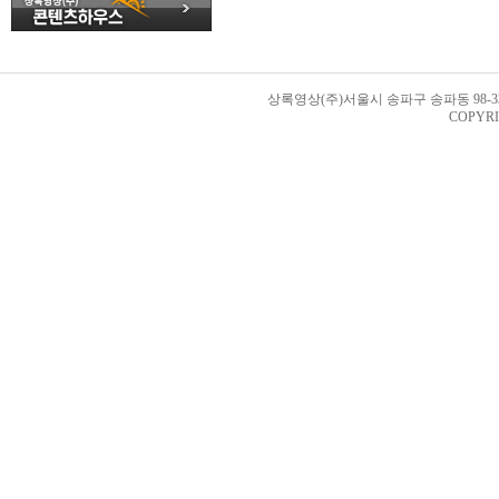
상록영상(주)서울시 송파구 송파동 98-33번지 
COPYRI