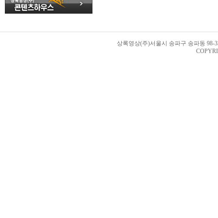
상록영상(주)서울시 송파구 송파동 98-33번지 
COPYRI