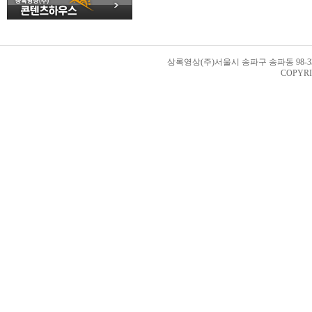
상록영상(주)서울시 송파구 송파동 98-33번지 
COPYRI