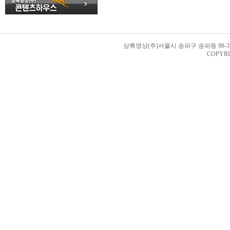
상록영상(주)서울시 송파구 송파동 98-33번지 
COPYRI